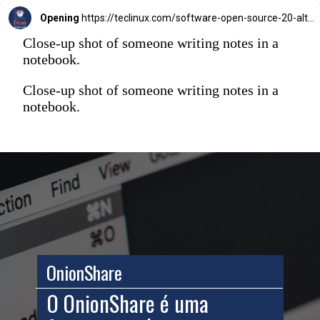
Opening
https://teclinux.com/software-open-source-20-alternativas-gratuitas-e-essenciais-para-windows-linux-e-mac/
Close-up shot of someone writing notes in a
notebook.
Close-up shot of someone writing notes in a
notebook.
OnionShare
O OnionShare é uma