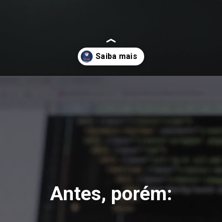
Opening
https://teclinux.com/software-open-source-20-alternativas-gratuitas-e-essenciais-para-windows-linux-e-mac/
Antes, porém: