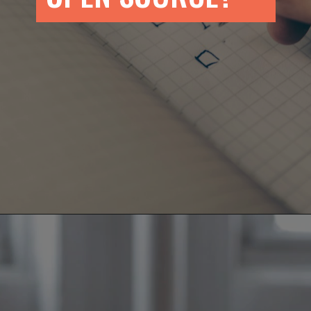
Opening
https://teclinux.com/software-open-source-20-alternativas-gratuitas-e-essenciais-para-windows-linux-e-mac/