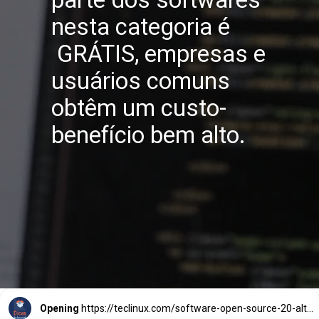
parte dos softwares
nesta categoria é
GRÁTIS, empresas e
usuários comuns
obtêm um custo-
benefício bem alto.
Opening
https://teclinux.com/software-open-source-20-alternativas-gratuitas-e-essenciais-para-windows-linux-e-mac/