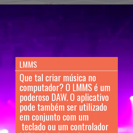
Opening
https://teclinux.com/software-open-source-20-alternativas-gratuitas-e-essenciais-para-windows-linux-e-mac/
LMMS
Que tal criar música no
computador? O LMMS é um
poderoso DAW. O aplicativo
pode também ser utilizado
em conjunto com um
teclado ou um controlador