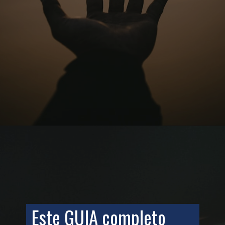
Opening
https://teclinux.com/software-open-source-20-alternativas-gratuitas-e-essenciais-para-windows-linux-e-mac/
Este GUIA completo