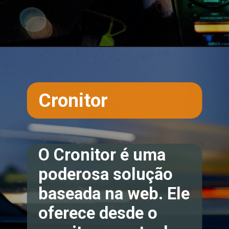
Opening
https://teclinux.com/as-6-melhores-ferramentas-gratuitas-para-monitorar-servidores-linux/
Cronitor
O Cronitor é uma
poderosa solução
baseada na web. Ele
oferece
desde o