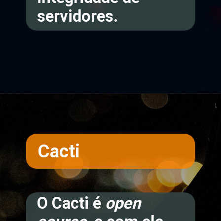
servidores.
Opening
https://teclinux.com/as-6-melhores-ferramentas-gratuitas-para-monitorar-servidores-linux/
Cacti
O Cacti é
open