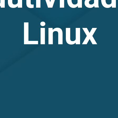
Linux