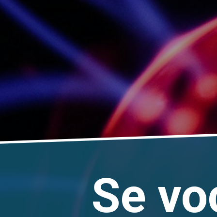
Se vo