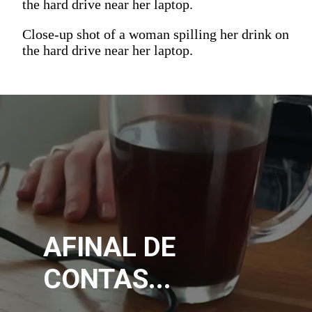
the hard drive near her laptop.
Close-up shot of a woman spilling her drink on
the hard drive near her laptop.
AFINAL DE 
CONTAS...