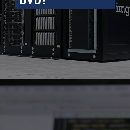
Opening
https://teclinux.com/o-que-e-backup-aprenda-a-fazer-copias-de-seguranca-de-seus-dados/